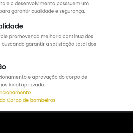
nto e o desenvolvimento posssuem um
para garantir qualidade e segurança.
alidade
role promovendo melhoria contínua dos
 buscando garantir a satisfação total dos
ão
cionamento e aprovação do corpo de
mos local aprovado.
Funcionamento
o do Corpo de bombeiros