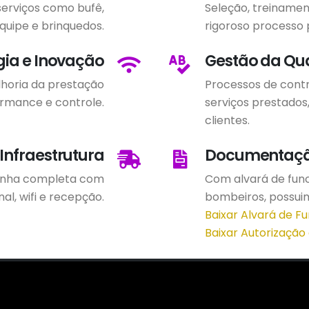
erviços como bufê,
Seleção, treiname
quipe e brinquedos.
rigoroso processo 
gia e Inovação
Gestão da Qu
horia da prestação
Processos de cont
ormance e controle.
serviços prestados,
clientes.
Infraestrutura
Documentaç
ozinha completa com
Com alvará de fun
al, wifi e recepção.
bombeiros, possui
Baixar Alvará de 
Baixar Autorizaçã