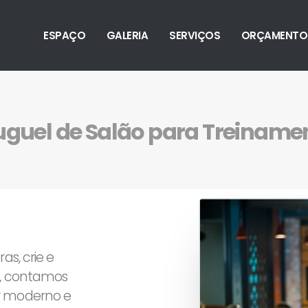
ESPAÇO
GALERIA
SERVIÇOS
ORÇAMENTO
uguel de Salão para Treiname
as, crie e
o, contamos
r moderno e