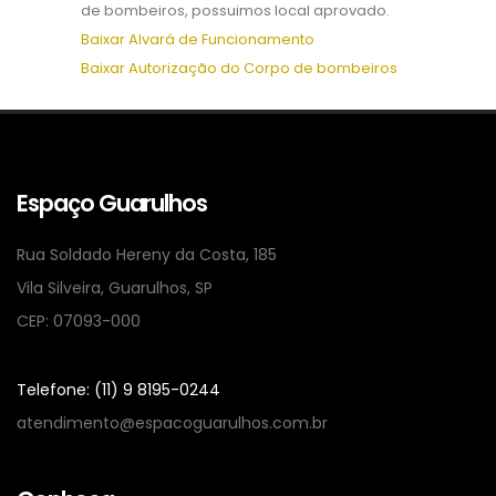
de bombeiros, possuimos local aprovado.
Baixar Alvará de Funcionamento
Baixar Autorização do Corpo de bombeiros
Espaço Guarulhos
Rua Soldado Hereny da Costa, 185
Vila Silveira, Guarulhos, SP
CEP: 07093-000
Telefone: (11) 9 8195-0244
atendimento@espacoguarulhos.com.br